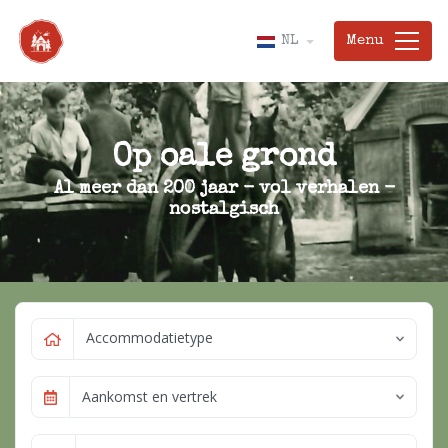
Menu
NL
Op oale grond
Al meer dan 200 jaar - vol verhalen -
nostalgisch
Accommodatietype
Aankomst en vertrek