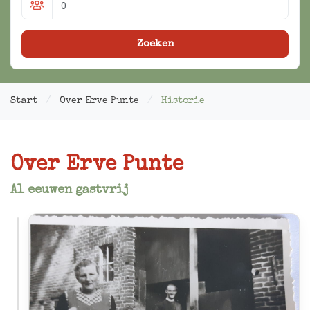
Zoeken
Start
Over Erve Punte
Historie
Over Erve Punte
Al eeuwen gastvrij