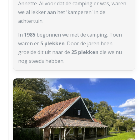
Annette. Al voor dat de camping er was, waren
we al lekker aan het 'kamperen' in de
achtertuin.
In
1985
begonnen we met de camping. Toen
waren er
5 plekken
. Door de jaren heen
groeide dit uit naar de
25 plekken
die we nu
nog steeds hebben.