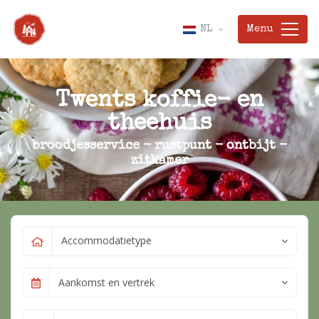
Menu
NL
Twents koffie- en
theehuis
broodjesservice - rustpunt - ontbijt -
zitkamer
Accommodatietype
Aankomst en vertrek