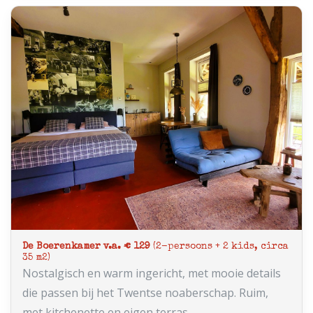
De Boerenkamer v.a. € 129
(2-persoons + 2 kids, circa
35 m2)
Nostalgisch en warm ingericht, met mooie details
die passen bij het Twentse noaberschap. Ruim,
met kitchenette en eigen terras.