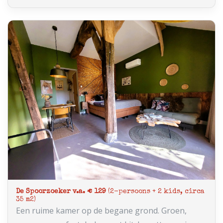
De Spoorzoeker v.a. € 129
(2-persoons + 2 kids, circa
35 m2)
Een ruime kamer op de begane grond. Groen,