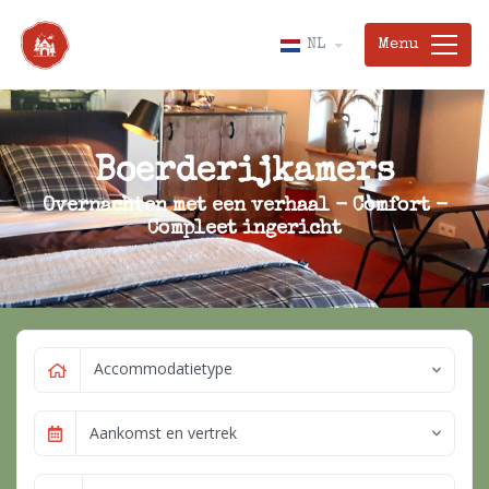
Menu
NL
Boerderijkamers
Overnachten met een verhaal - Comfort -
Compleet ingericht
Accommodatietype
Aankomst en vertrek