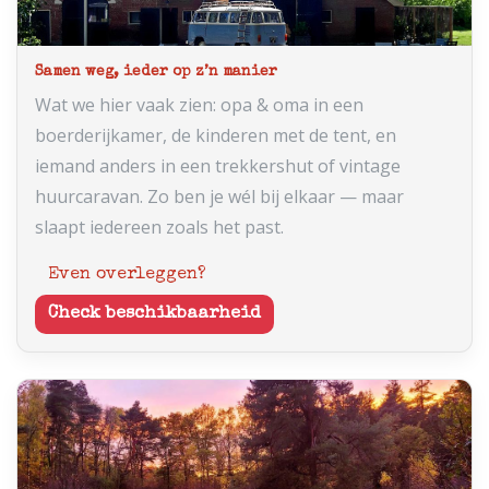
Samen weg, ieder op z’n manier
Wat we hier vaak zien: opa & oma in een
boerderijkamer, de kinderen met de tent, en
iemand anders in een trekkershut of vintage
huurcaravan. Zo ben je wél bij elkaar — maar
slaapt iedereen zoals het past.
Even overleggen?
Check beschikbaarheid