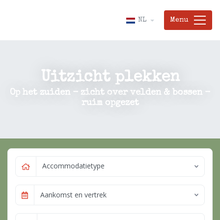
Menu
NL
Uitzicht plekken
Op het zuiden - zicht over velden & bossen -
ruim opgezet
Accommodatietype
Aankomst en vertrek